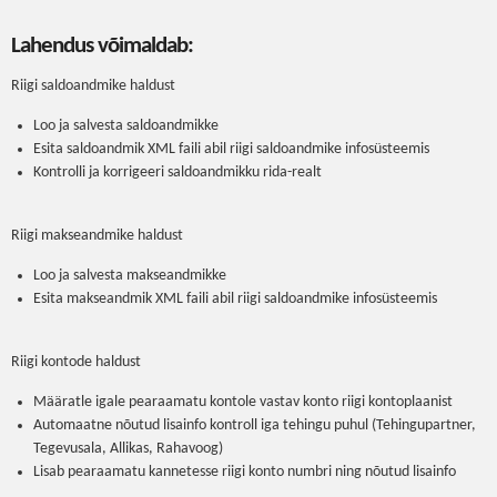
Lahendus võimaldab:
Riigi saldoandmike haldust
Loo ja salvesta saldoandmikke
Esita saldoandmik XML faili abil riigi saldoandmike infosüsteemis
Kontrolli ja korrigeeri saldoandmikku rida-realt
Riigi makseandmike haldust
Loo ja salvesta makseandmikke
Esita makseandmik XML faili abil riigi saldoandmike infosüsteemis
Riigi kontode haldust
Määratle igale pearaamatu kontole vastav konto riigi kontoplaanist
Automaatne nõutud lisainfo kontroll iga tehingu puhul (Tehingupartner,
Tegevusala, Allikas, Rahavoog)
Lisab pearaamatu kannetesse riigi konto numbri ning nõutud lisainfo