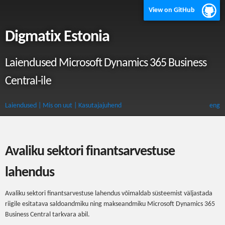
View on GitHub
Digmatix Estonia
Laiendused Microsoft Dynamics 365 Business
Central-ile
Laiendused
| Mis on uut
| Kasutajajuhend
eng
Avaliku sektori finantsarvestuse
lahendus
Avaliku sektori finantsarvestuse lahendus võimaldab süsteemist väljastada
riigile esitatava saldoandmiku ning makseandmiku Microsoft Dynamics 365
Business Central tarkvara abil.