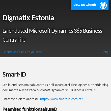
View on GitHub
Digmatix Estonia
Laiendused Microsoft Dynamics 365 Business
Central-ile
Laiendused
| Kasutajajuhend
eng
Smart-ID
See laiendus võimaldab Smart-ID abil kasutajatel sisse logides autentida ning
dokumente allkirjastada Microsoft Dynamics 365 Business Centralis.
Lisateavet leiate aadressil:
https://www.smart-id.com/et/
Peamised funktsionaalsuseD