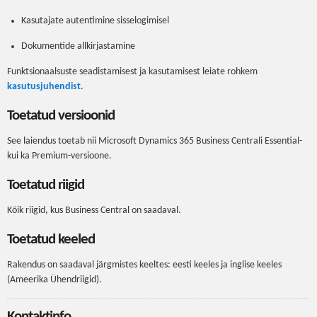
Kasutajate autentimine sisselogimisel
Dokumentide allkirjastamine
Funktsionaalsuste seadistamisest ja kasutamisest leiate rohkem
kasutusjuhendist
.
Toetatud versioonid
See laiendus toetab nii Microsoft Dynamics 365 Business Centrali Essential-
kui ka Premium-versioone.
Toetatud riigid
Kõik riigid, kus Business Central on saadaval.
Toetatud keeled
Rakendus on saadaval järgmistes keeltes: eesti keeles ja inglise keeles
(Ameerika Ühendriigid).
Kontaktinfo