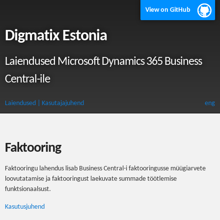
View on GitHub
Digmatix Estonia
Laiendused Microsoft Dynamics 365 Business
Central-ile
Laiendused
| Kasutajajuhend
eng
Faktooring
Faktooringu lahendus lisab Business Central-i faktooringusse müügiarvete
loovutatamise ja faktooringust laekuvate summade töötlemise
funktsionaalsust.
Kasutusjuhend