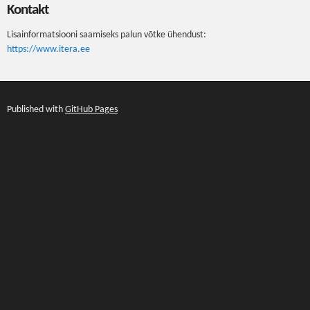
Kontakt
Lisainformatsiooni saamiseks palun võtke ühendust:
https://www.itera.ee
Published with
GitHub Pages