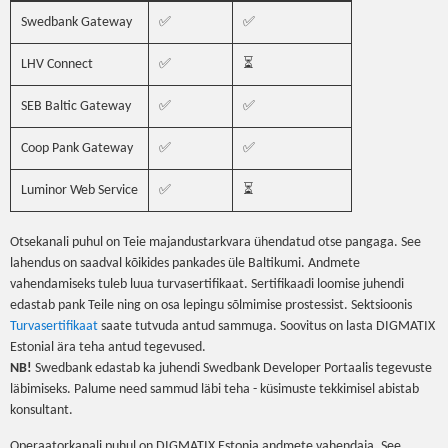
Swedbank Gateway
✅
✅
LHV Connect
✅
⏳
SEB Baltic Gateway
✅
✅
Coop Pank Gateway
✅
✅
Luminor Web Service
✅
⏳
Otsekanali puhul on Teie majandustarkvara ühendatud otse pangaga. See
lahendus on saadval kõikides pankades üle Baltikumi. Andmete
vahendamiseks tuleb luua turvasertifikaat. Sertifikaadi loomise juhendi
edastab pank Teile ning on osa lepingu sõlmimise prostessist. Sektsioonis
Turvasertifikaat
saate tutvuda antud sammuga. Soovitus on lasta DIGMATIX
Estonial ära teha antud tegevused.
NB!
Swedbank edastab ka juhendi Swedbank Developer Portaalis tegevuste
läbimiseks. Palume need sammud läbi teha - küsimuste tekkimisel abistab
konsultant.
Operaatorkanali puhul on DIGMATIX Estonia andmete vahendaja. See