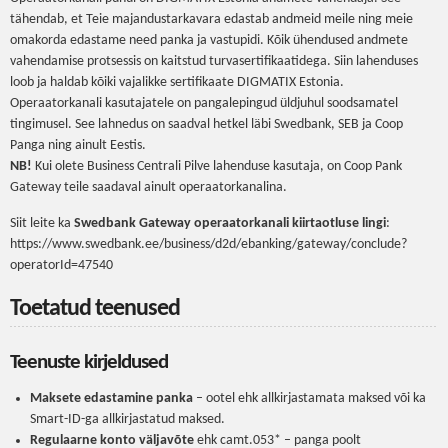
tähendab, et Teie majandustarkavara edastab andmeid meile ning meie
omakorda edastame need panka ja vastupidi. Kõik ühendused andmete
vahendamise protsessis on kaitstud turvasertifikaatidega. Siin lahenduses
loob ja haldab kõiki vajalikke sertifikaate DIGMATIX Estonia.
Operaatorkanali kasutajatele on pangalepingud üldjuhul soodsamatel
tingimusel. See lahnedus on saadval hetkel läbi Swedbank, SEB ja Coop
Panga ning ainult Eestis.
NB!
Kui olete Business Centrali Pilve lahenduse kasutaja, on Coop Pank
Gateway teile saadaval ainult operaatorkanalina.
Siit leite ka
Swedbank Gateway operaatorkanali kiirtaotluse lingi
:
https://www.swedbank.ee/business/d2d/ebanking/gateway/conclude?
operatorId=47540
Toetatud teenused
Teenuste kirjeldused
Maksete edastamine panka
– ootel ehk allkirjastamata maksed või ka
Smart-ID-ga allkirjastatud maksed.
Regulaarne konto väljavõte
ehk camt.053* – panga poolt