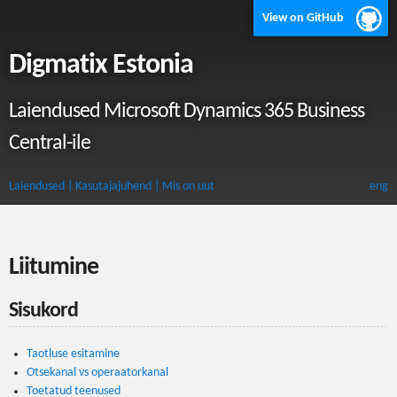
View on GitHub
Digmatix Estonia
Laiendused Microsoft Dynamics 365 Business
Central-ile
Laiendused
| Kasutajajuhend
| Mis on uut
eng
Liitumine
Sisukord
Taotluse esitamine
Otsekanal vs operaatorkanal
Toetatud teenused