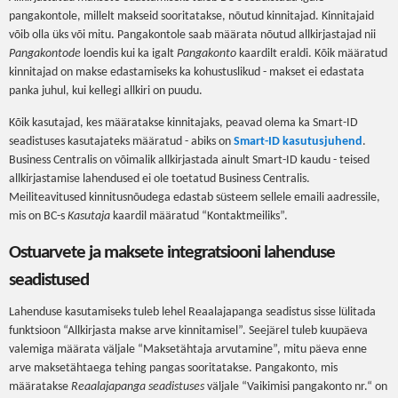
pangakontole, millelt makseid sooritatakse, nõutud kinnitajad. Kinnitajaid
võib olla üks või mitu. Pangakontole saab määrata nõutud allkirjastajad nii
Pangakontode
loendis kui ka igalt
Pangakonto
kaardilt eraldi. Kõik määratud
kinnitajad on makse edastamiseks ka kohustuslikud - makset ei edastata
panka juhul, kui kellegi allkiri on puudu.
Kõik kasutajad, kes määratakse kinnitajaks, peavad olema ka Smart-ID
seadistuses kasutajateks määratud - abiks on
Smart-ID kasutusjuhend
.
Business Centralis on võimalik allkirjastada ainult Smart-ID kaudu - teised
allkirjastamise lahendused ei ole toetatud Business Centralis.
Meiliteavitused kinnitusnõudega edastab süsteem sellele emaili aadressile,
mis on BC-s
Kasutaja
kaardil määratud “Kontaktmeiliks”.
Ostuarvete ja maksete integratsiooni lahenduse
seadistused
Lahenduse kasutamiseks tuleb lehel Reaalajapanga seadistus sisse lülitada
funktsioon “Allkirjasta makse arve kinnitamisel”. Seejärel tuleb kuupäeva
valemiga määrata väljale “Maksetähtaja arvutamine”, mitu päeva enne
arve maksetähtaega tehing pangas sooritatakse. Pangakonto, mis
määratakse
Reaalajapanga seadistuses
väljale “Vaikimisi pangakonto nr.“ on