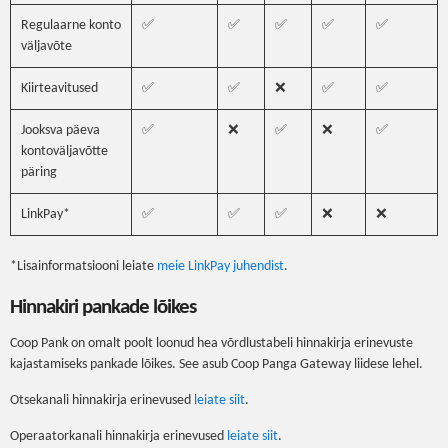
Regulaarne konto
✅
✅
✅
✅
✅
väljavõte
Kiirteavitused
✅
✅
❌
✅
✅
Jooksva päeva
✅
❌
✅
❌
✅
kontoväljavõtte
päring
LinkPay*
✅
✅
✅
❌
❌
*Lisainformatsiooni leiate
meie LinkPay juhendist
.
Hinnakiri pankade lõikes
Coop Pank on omalt poolt loonud hea võrdlustabeli hinnakirja erinevuste
kajastamiseks pankade lõikes. See asub Coop Panga Gateway liidese lehel.
Otsekanali hinnakirja erinevused
leiate siit
.
Operaatorkanali hinnakirja erinevused
leiate siit
.