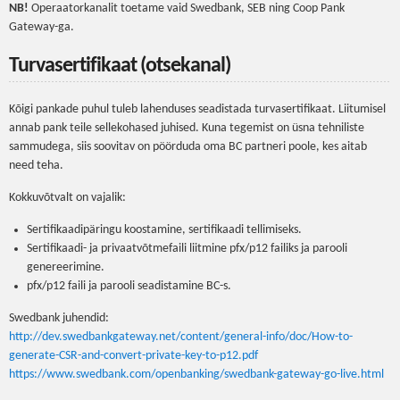
NB!
Operaatorkanalit toetame vaid Swedbank, SEB ning Coop Pank
Gateway-ga.
Turvasertifikaat (otsekanal)
Kõigi pankade puhul tuleb lahenduses seadistada turvasertifikaat. Liitumisel
annab pank teile sellekohased juhised. Kuna tegemist on üsna tehniliste
sammudega, siis soovitav on pöörduda oma BC partneri poole, kes aitab
need teha.
Kokkuvõtvalt on vajalik:
Sertifikaadipäringu koostamine, sertifikaadi tellimiseks.
Sertifikaadi- ja privaatvõtmefaili liitmine pfx/p12 failiks ja parooli
genereerimine.
pfx/p12 faili ja parooli seadistamine BC-s.
Swedbank juhendid:
http://dev.swedbankgateway.net/content/general-info/doc/How-to-
generate-CSR-and-convert-private-key-to-p12.pdf
https://www.swedbank.com/openbanking/swedbank-gateway-go-live.html