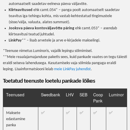
automaatselt saadetav eelneva päeva väljavõte.
Kiirteavitused
ehk camt.054* – panga poolt automaatselt saadetav
teavitus iga tehingu kohta, mis vastab kehtestatud tingimustele
(sisse/välja, valuuta, alates summast).
Jooksva päeva kontoväljavõtte päring
ehk camt.053* – asendab
kiirteavitusi teatud juhtudel.
LinkPay
** – lisab arvetele ja arve e-kirjadele makselingi.
*Teenuse nimetus Luminoris, vajalik lepingu sõlmimisel.
**Meie reaalajamajanduse paketis sees, kuid pankade vaates on tegu täiesti
eraldi seiseva lahendusega. Kasutamiseks vaja sõlmida pangaga eraldi
leping. Lisainformatsiooni leiab
meie LinkPay juhendist
.
Toetatud teenuste loetelu pankade lõikes
Teenused
Swedbank
LHV
SEB
Coop
Luminor
Pank
Maksete
✅
✅
✅
✅
✅
edastamine
panka