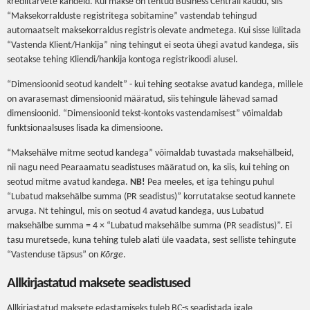
krediitarvete kandeid. Kui makse on tehtud Business Centrali kaudu, siis
“Maksekorralduste registritega sobitamine” vastendab tehingud
automaatselt maksekorraldus registris olevate andmetega. Kui sisse lülitada
“Vastenda Klient/Hankija” ning tehingut ei seota ühegi avatud kandega, siis
seotakse tehing Kliendi/hankija kontoga registrikoodi alusel.
“Dimensioonid seotud kandelt” - kui tehing seotakse avatud kandega, millele
on avarasemast dimensioonid määratud, siis tehingule lähevad samad
dimensioonid. “Dimensioonid tekst-kontoks vastendamisest” võimaldab
funktsionaalsuses lisada ka dimensioone.
“Maksehälve mitme seotud kandega” võimaldab tuvastada maksehälbeid,
nii nagu need Pearaamatu seadistuses määratud on, ka siis, kui tehing on
seotud mitme avatud kandega.
NB!
Pea meeles, et iga tehingu puhul
“Lubatud maksehälbe summa (PR seadistus)” korrutatakse seotud kannete
arvuga. Nt tehingul, mis on seotud 4 avatud kandega, uus Lubatud
maksehälbe summa = 4 × “Lubatud maksehälbe summa (PR seadistus)”. Ei
tasu muretsede, kuna tehing tuleb alati üle vaadata, sest selliste tehingute
“Vastenduse täpsus” on
Kõrge
.
Allkirjastatud maksete seadistused
Allkirjastatud maksete edastamiseks tuleb BC-s seadistada igale