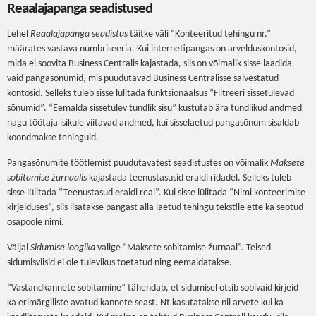
Reaalajapanga seadistused
Lehel
Reaalajapanga seadistus
täitke väli “Konteeritud tehingu nr.”
määrates vastava numbriseeria. Kui internetipangas on arvelduskontosid,
mida ei soovita Business Centralis kajastada, siis on võimalik sisse laadida
vaid pangasõnumid, mis puudutavad Business Centralisse salvestatud
kontosid. Selleks tuleb sisse lülitada funktsionaalsus “Filtreeri sissetulevad
sõnumid”. “Eemalda sissetulev tundlik sisu” kustutab ära tundlikud andmed
nagu töötaja isikule viitavad andmed, kui sisselaetud pangasõnum sisaldab
koondmakse tehinguid.
Pangasõnumite töötlemist puudutavatest seadistustes on võimalik
Maksete
sobitamise žurnaalis
kajastada teenustasusid eraldi ridadel. Selleks tuleb
sisse lülitada “Teenustasud eraldi real”. Kui sisse lülitada “Nimi konteerimise
kirjelduses”, siis lisatakse pangast alla laetud tehingu tekstile ette ka seotud
osapoole nimi.
Väljal
Sidumise loogika
valige “Maksete sobitamise žurnaal”. Teised
sidumisviisid ei ole tulevikus toetatud ning eemaldatakse.
“Vastandkannete sobitamine” tähendab, et sidumisel otsib sobivaid kirjeid
ka erimärgiliste avatud kannete seast. Nt kasutatakse nii arvete kui ka