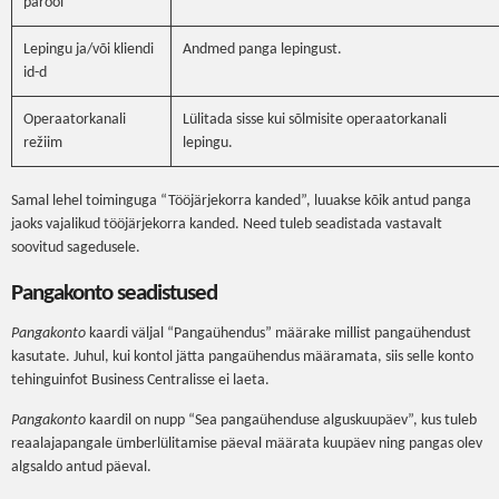
parool
Lepingu ja/või kliendi
Andmed panga lepingust.
id-d
Operaatorkanali
Lülitada sisse kui sõlmisite operaatorkanali
režiim
lepingu.
Samal lehel toiminguga “Tööjärjekorra kanded”, luuakse kõik antud panga
jaoks vajalikud tööjärjekorra kanded. Need tuleb seadistada vastavalt
soovitud sagedusele.
Pangakonto seadistused
Pangakonto
kaardi väljal “Pangaühendus” määrake millist pangaühendust
kasutate. Juhul, kui kontol jätta pangaühendus määramata, siis selle konto
tehinguinfot Business Centralisse ei laeta.
Pangakonto
kaardil on nupp “Sea pangaühenduse alguskuupäev”, kus tuleb
reaalajapangale ümberlülitamise päeval määrata kuupäev ning pangas olev
algsaldo antud päeval.