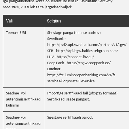
Iga pangaühenduse kohta on seadistuse leht (n.
Swedbank Gateway
seadistus
), kus tuleb täita järgmised väljad:
Väli
Selgitus
Teenuse URL
Sisestage panga teenuse aadress:
Swedbank -
https://psd2.api.swedbank.com/partner/v1/sgw/
SEB - https://api.bgw.baltics.sebgroup.com/
LHV - https://connect.lhv.eu/
Coop Pank - https://cpgw.cooppank.ee/
Luminor -
https://ftc.luminoropenbanking.com/v1/ft-
services/CorporateFileService
Seadme- või
Importige sertifikaadi fail (pfx/p12 formaat).
autentimissertifikaadi
Sertifikaadi saate pangast.
failinimi
Seadme- või
Sisestage sertifikaadi parool.
autentimissertifikaadi