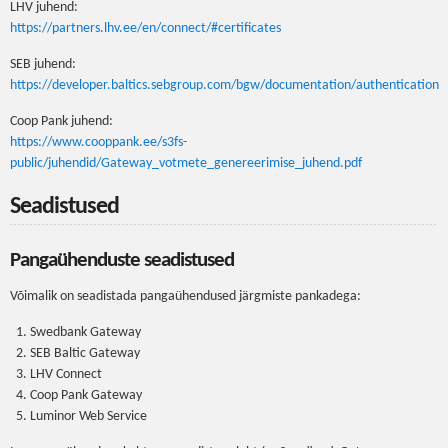
LHV juhend:
https://partners.lhv.ee/en/connect/#certificates
SEB juhend:
https://developer.baltics.sebgroup.com/bgw/documentation/authentication
Coop Pank juhend:
https://www.cooppank.ee/s3fs-
public/juhendid/Gateway_votmete_genereerimise_juhend.pdf
Seadistused
Pangaühenduste seadistused
Võimalik on seadistada pangaühendused järgmiste pankadega:
Swedbank Gateway
SEB Baltic Gateway
LHV Connect
Coop Pank Gateway
Luminor Web Service