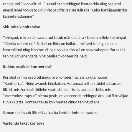
tehingutel “Seo valitud…”. Nüüd saab tehingud konteerida ning seejärel
uuesti lehel
Maksete sidumise seadistus
sisse lülitada “Luba hankijaandmiku
kannete sidumine”.
Sidumise kinnitamine
Tehingud, mis on üle vaadatud tasub märkida ära - kasuta selleks toimingut
“Kinnita sidumised”. Sedasi on lihtsam hallata, millised tehingud on üle
kontrollitud ning kinnitatud. See on ka abiks kui on soov vahepeal žurnaalis
tehinguid vähendada ning osaliselt konteerida neid.
Kuidas osaliselt konteerida?
Kui oled valmis osad tehingud ära konteerima, siis vajuta nuppu
“Konteeri…”. Nüüd avaneb hüpikaken. Automaatselt on täidetud samad
filtrid, mis žurnaali töölehe vaateski olid. Lisaks saab märkida, mis
“Vastenduse täpsus” olema peab, et konteerida tehingud ära. Kui filtriväljad
tühjaks jätta, konteeritakse kõik vaates olnud tehingud ära.
Samamoodi saab filtreid valida ka konteerimise eelvaates.
Vastenda tekst kontoks