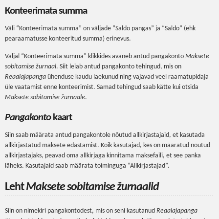
Konteerimata summa
Väli “Konteerimata summa” on väljade “Saldo pangas” ja “Saldo” (ehk
pearaamatusse konteeritud summa) erinevus.
Väljal “Konteerimata summa” klikkides avaneb antud pangakonto
Maksete
sobitamise žurnaal
. Siit leiab antud pangakonto tehingud, mis on
Reaalajapanga
ühenduse kaudu laekunud ning vajavad veel raamatupidaja
üle vaatamist enne konteerimist. Samad tehingud saab kätte kui otsida
Maksete sobitamise žurnaale
.
Pangakonto
kaart
Siin saab määrata antud pangakontole nõutud allkirjastajaid, et kasutada
allkirjastatud maksete edastamist. Kõik kasutajad, kes on määratud nõutud
allkirjastajaks, peavad oma allkirjaga kinnitama maksefaili, et see panka
läheks. Kasutajaid saab määrata toiminguga “Allkirjastajad”.
Leht
Maksete sobitamise žurnaalid
Siin on nimekiri pangakontodest, mis on seni kasutanud
Reaalajapanga