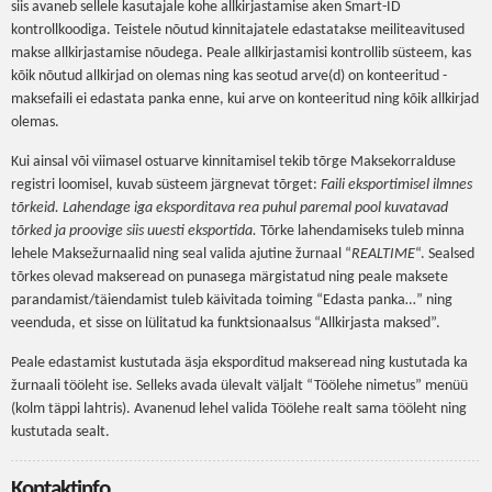
siis avaneb sellele kasutajale kohe allkirjastamise aken Smart-ID
kontrollkoodiga. Teistele nõutud kinnitajatele edastatakse meiliteavitused
makse allkirjastamise nõudega. Peale allkirjastamisi kontrollib süsteem, kas
kõik nõutud allkirjad on olemas ning kas seotud arve(d) on konteeritud -
maksefaili ei edastata panka enne, kui arve on konteeritud ning kõik allkirjad
olemas.
Kui ainsal või viimasel ostuarve kinnitamisel tekib tõrge Maksekorralduse
registri loomisel, kuvab süsteem järgnevat tõrget:
Faili eksportimisel ilmnes
tõrkeid. Lahendage iga eksporditava rea puhul paremal pool kuvatavad
tõrked ja proovige siis uuesti eksportida.
Tõrke lahendamiseks tuleb minna
lehele Maksežurnaalid ning seal valida ajutine žurnaal “
REALTIME
“. Sealsed
tõrkes olevad makseread on punasega märgistatud ning peale maksete
parandamist/täiendamist tuleb käivitada toiming “Edasta panka…” ning
veenduda, et sisse on lülitatud ka funktsionaalsus “Allkirjasta maksed”.
Peale edastamist kustutada äsja eksporditud makseread ning kustutada ka
žurnaali tööleht ise. Selleks avada ülevalt väljalt “Töölehe nimetus” menüü
(kolm täppi lahtris). Avanenud lehel valida Töölehe realt sama tööleht ning
kustutada sealt.
Kontaktinfo