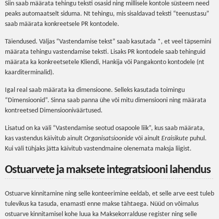
Siin saab määrata tehingu teksti osasid ning millisele kontole süsteem need
peaks automaatselt siduma. Nt tehingu, mis sisaldavad teksti “teenustasu”
saab määrata konkreetsele PR kontodele.
Täiendused. Väljas “Vastendamise tekst” saab kasutada *, et veel täpsemini
määrata tehingu vastendamise teksti. Lisaks PR kontodele saab tehinguid
määrata ka konkreetsetele Kliendi, Hankija või Pangakonto kontodele (nt
kaarditerminalid).
Igal real saab määrata ka dimensioone. Selleks kasutada toimingu
“Dimensioonid”. Sinna saab panna ühe või mitu dimensiooni ning määrata
kontreetsed Dimensiooniväärtused.
Lisatud on ka väli “Vastendamise seotud osapoole liik”, kus saab määrata,
kas vastendus käivitub ainult
Organisatsioonide
või ainult
Eraisikute
puhul.
Kui väli tühjaks jätta käivitub vastendmaine olenemata maksja liigist.
Ostuarvete ja maksete integratsiooni lahendus
Ostuarve kinnitamine ning selle konteerimine eeldab, et selle arve eest tuleb
tulevikus ka tasuda, enamasti enne makse tähtaega. Nüüd on võimalus
ostuarve kinnitamisel kohe luua ka Maksekorralduse register ning selle