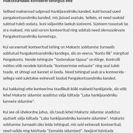
Maksežurnaalis
konteeriti tehingud ette
Sellised makseread sulgevad Hankijaandmiku kanded, kuid loovad uued
pangakontoandmiku kanded, mis jäävad avatuks. Selleks, et need saaksid
suletud tuleb oodata, kuni väljavõtte laekub süsteemi. Süsteem tuvastab ise
ära maksed, mis said varem konteeritud ning sobitab need olemasolevate
Pangakontoandmiku kannetega.
Kui varasemalt konteeritud tehing on
Maksete sobitamise žurnaalis
sobitatud Pangakontoandmiku kandega, siis on veerus “Konto liik” märgitud
Pangakonto
. Nende tehingute “Vastenduse täpsus” on
Kõrge
. Kontrolli
mõttes võib nendele käivitada “Konteerimise eelvaate” ning seal tuleb
teade, et ühtegi uut kannet ei looda. Need tehingud saab ära konteerida -
sellega vaid suletakse eelnevalt loodud Pangakontoandmiku kanded.
Kui hakkategi ette konteerima teadlikult kõiki makseid hankijatele, siis võib
lehel
Maksete sidumise seadistus
välja lülitada “Luba hankijaandmiku
kannete sidumine”.
Kui see oli ühekordne juhus, siis tasub lehel
Maksete sidumise seadistus
ajutiselt välja lülitada “Luba hankijaandmiku kannete sidumine”.
Maksete
sobitamise žurnaalis
üles leida tehingud, mis said eelnevalt konteeritud,
need valida ning käivitada “Eemalda sidumised”. Seejärel käivitada