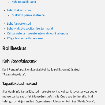
Kuhi Reaalajapank
Leht Maksežurnaal
Maksete panka saatmine
Leht Pangakontod
Leht Maksete sobitamise žurnaalid
Ostuarvete ja maksete integratsiooni lahendus
Kõige levinumad lahendused
Rollikeskus
Kuhi
Reaalajapank
Kuhi
Reaalajapank
on kasutajatel, kelle rolliks on määratud
“Raamatupidaja”.
Tagasilükatud maksed
Siia jõuab info tagasilükatud maksete kohta. Kui pank tuvastas vea peale
makse panka saatmist
Maksežunraalist
, siis jõuab see tehing siia. Igal
tehingul on kirjas, milles tõrge seisnes. Üleval on toiming “Peida/Kuva”,