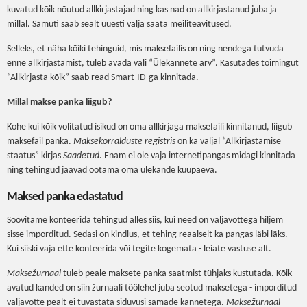
kuvatud kõik nõutud allkirjastajad ning kas nad on allkirjastanud juba ja
millal. Samuti saab sealt uuesti välja saata meiliteavitused.
Selleks, et näha kõiki tehinguid, mis maksefailis on ning nendega tutvuda
enne allkirjastamist, tuleb avada väli “Ülekannete arv”. Kasutades toimingut
“Allkirjasta kõik” saab read Smart-ID-ga kinnitada.
Millal makse panka liigub?
Kohe kui kõik volitatud isikud on oma allkirjaga maksefaili kinnitanud, liigub
maksefail panka.
Maksekorralduste registris
on ka väljal “Allkirjastamise
staatus” kirjas
Saadetud
. Enam ei ole vaja internetipangas midagi kinnitada
ning tehingud jäävad ootama oma ülekande kuupäeva.
Maksed panka edastatud
Soovitame konteerida tehingud alles siis, kui need on väljavõttega hiljem
sisse imporditud. Sedasi on kindlus, et tehing reaalselt ka pangas läbi läks.
Kui siiski vaja ette konteerida või tegite kogemata - leiate vastuse alt.
Maksežurnaal
tuleb peale maksete panka saatmist tühjaks kustutada. Kõik
avatud kanded on siin žurnaali töölehel juba seotud maksetega - imporditud
väljavõtte pealt ei tuvastata siduvusi samade kannetega.
Maksežurnaal