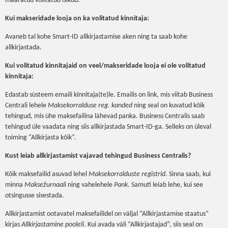
määratud volitatud isikud.
Kui makseridade looja on ka volitatud kinnitaja:
Avaneb tal kohe Smart-ID allkirjastamise aken ning ta saab kohe
allkirjastada.
Kui volitatud kinnitajaid on veel/makseridade looja ei ole volitatud
kinnitaja:
Edastab süsteem emaili kinnitaja(te)le. Emailis on link, mis viitab Business
Centrali lehele
Maksekorralduse reg. kanded
ning seal on kuvatud kõik
tehingud, mis ühe maksefailina lähevad panka. Business Centralis saab
tehingud üle vaadata ning siis allkirjastada Smart-ID-ga. Selleks on üleval
toiming “Allkirjasta kõik”.
Kust leiab allkirjastamist vajavad tehingud Business Centralis?
Kõik maksefailid asuvad lehel
Maksekorralduste registrid
. Sinna saab, kui
minna
Maksežurnaali
ning vahelehele
Pank
. Samuti leiab lehe, kui see
otsingusse sisestada.
Allkirjastamist ootavatel maksefailidel on väljal “Allkirjastamise staatus”
kirjas
Allkirjastamine pooleli
. Kui avada väli “Allkirjastajad”, siis seal on