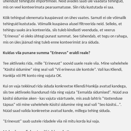
ühendust tehingute importimisel. Neid avades saab üle vaadata tehingud,
mis on veel konteerimata pearaamatusse. Siin ridu kustutada ei saa.
Kõik tehingud olenemata kuupäevast on ühes vaates. Samuti ei ole võimalik
tehinguid kustutada. Võimalik kuupäeva alusel filtreerida neid. Selleks, et
tehingu saaks ära konteerida, siis tuleb kindlasti veenduda, et veerus
“Erinevus” ei oleks ühtegi punast summat. See tähendab, et tegu on rahaga,
mis on üles jäänud ning tuleb enne konteerimist ära siduda.
Kuidas viia punane summa “Erinevus” eraldi reale?
Tee aktiivseks rida, mille “Erinevust” soovid uuele reale viia. Mine vahelehele
“Käsitsi sidumine” ning seal vali “Vii erinevus üle kontole”. Vali kas Kliendi,
Hankija või PR konto ning vajuta OK.
Kui on vaja tekkinud rida siduda konkreetse Kliendi/Hankija avatud kandega,
siis tee aktiivseks lisandunud rida ning vajuta “Eemalda sidumised”. Nüüd ava
käsitsi sidumise aken - kas vajuta väärtusele, mis asub lahtris “Vastenduse
täpsus” või mine vahelehele
Käsitsi sidumine
ning seal vali “Seo käsitsi…”.
Nüüd saad valida konkreetse avatud kande, millega tehing siduda.
“Erinevust” saab uutele ridadele viia nii mitu korda kui vaja.