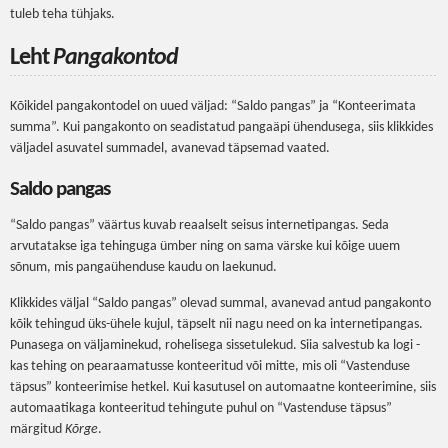
tuleb teha tühjaks.
Leht
Pangakontod
Kõikidel pangakontodel on uued väljad: “Saldo pangas” ja “Konteerimata
summa”. Kui pangakonto on seadistatud pangaäpi ühendusega, siis klikkides
väljadel asuvatel summadel, avanevad täpsemad vaated.
Saldo pangas
“Saldo pangas” väärtus kuvab reaalselt seisus internetipangas. Seda
arvutatakse iga tehinguga ümber ning on sama värske kui kõige uuem
sõnum, mis pangaühenduse kaudu on laekunud.
Klikkides väljal “Saldo pangas” olevad summal, avanevad antud pangakonto
kõik tehingud üks-ühele kujul, täpselt nii nagu need on ka internetipangas.
Punasega on väljaminekud, rohelisega sissetulekud. Siia salvestub ka logi -
kas tehing on pearaamatusse konteeritud või mitte, mis oli “Vastenduse
täpsus” konteerimise hetkel. Kui kasutusel on automaatne konteerimine, siis
automaatikaga konteeritud tehingute puhul on “Vastenduse täpsus”
märgitud
Kõrge
.