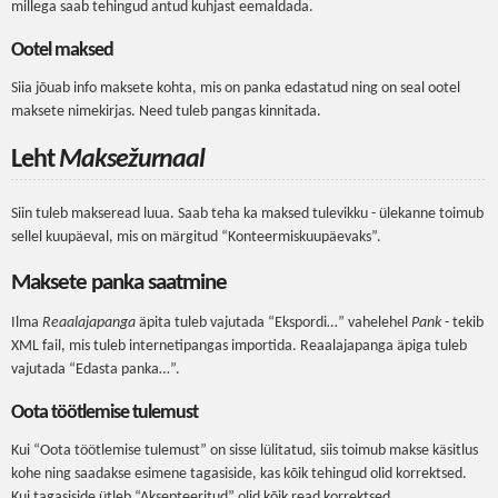
millega saab tehingud antud kuhjast eemaldada.
Ootel maksed
Siia jõuab info maksete kohta, mis on panka edastatud ning on seal ootel
maksete nimekirjas. Need tuleb pangas kinnitada.
Leht
Maksežurnaal
Siin tuleb makseread luua. Saab teha ka maksed tulevikku - ülekanne toimub
sellel kuupäeval, mis on märgitud “Konteermiskuupäevaks”.
Maksete panka saatmine
Ilma
Reaalajapanga
äpita tuleb vajutada “Ekspordi…” vahelehel
Pank
- tekib
XML fail, mis tuleb internetipangas importida. Reaalajapanga äpiga tuleb
vajutada “Edasta panka…”.
Oota töötlemise tulemust
Kui “Oota töötlemise tulemust” on sisse lülitatud, siis toimub makse käsitlus
kohe ning saadakse esimene tagasiside, kas kõik tehingud olid korrektsed.
Kui tagasiside ütleb “Aksepteeritud” olid kõik read korrektsed.