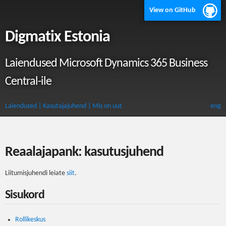
View on GitHub
Digmatix Estonia
Laiendused Microsoft Dynamics 365 Business
Central-ile
Laiendused
| Kasutajajuhend
| Mis on uut
eng
Reaalajapank: kasutusjuhend
Liitumisjuhendi leiate
siit
.
Sisukord
Rollikeskus