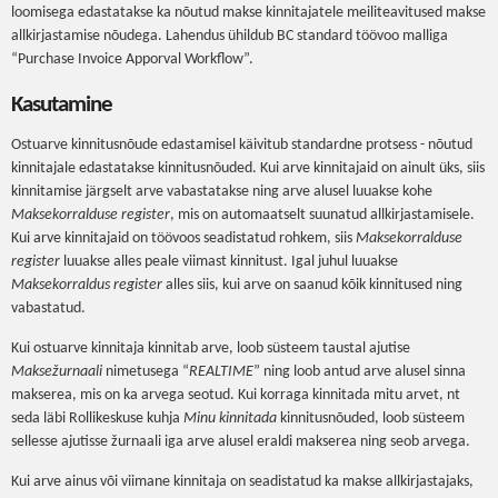
loomisega edastatakse ka nõutud makse kinnitajatele meiliteavitused makse
allkirjastamise nõudega. Lahendus ühildub BC standard töövoo malliga
“Purchase Invoice Apporval Workflow”.
Kasutamine
Ostuarve kinnitusnõude edastamisel käivitub standardne protsess - nõutud
kinnitajale edastatakse kinnitusnõuded. Kui arve kinnitajaid on ainult üks, siis
kinnitamise järgselt arve vabastatakse ning arve alusel luuakse kohe
Maksekorralduse register
, mis on automaatselt suunatud allkirjastamisele.
Kui arve kinnitajaid on töövoos seadistatud rohkem, siis
Maksekorralduse
register
luuakse alles peale viimast kinnitust. Igal juhul luuakse
Maksekorraldus register
alles siis, kui arve on saanud kõik kinnitused ning
vabastatud.
Kui ostuarve kinnitaja kinnitab arve, loob süsteem taustal ajutise
Maksežurnaali
nimetusega “
REALTIME
” ning loob antud arve alusel sinna
makserea, mis on ka arvega seotud. Kui korraga kinnitada mitu arvet, nt
seda läbi Rollikeskuse kuhja
Minu kinnitada
kinnitusnõuded, loob süsteem
sellesse ajutisse žurnaali iga arve alusel eraldi makserea ning seob arvega.
Kui arve ainus või viimane kinnitaja on seadistatud ka makse allkirjastajaks,