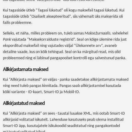
Kui tagasiside ütleb “Tagasi lükatud” oli kogu maksefail tagasi lükatud. Kui
tagasiside ütleb “Osaliselt aksepteeritud”, siis vähemalt üks makserida oli
failis probleemne.
Selleks, et näha, milles probleem on, tuleb samas
Maksežurnaalis
, vahelehel
Pank
vajutada “Maksekorralduste registrid”. Seal on kõige ülemine rida just
eksporditud maksefail ning vajutades väljal “Ülekannete arv”, avaneb
detailne vaade, kus on kõik tehingud. Seal on ka märgitud read, mis olid
probleemsed ning ei läbinud pangapoolset kontrolli ega salvestunud panka.
Allkirjastamata maksed
Kui “Allkirjasta maksed” on väljas - panka saadetakse allkirjastamata maksed
ning need tuleb pangas kinnitada. Pangas saab allkirjastamisel kasutada
kõiki variante - ID-kaart, Smart-ID ja Mobiil-ID.
Allkirjastatud maksed
Kui “Allkirjasta maksed” on sees - taustal luuakse XML, mis ootab Smart-ID
allkirjasid volitatud isikutelt. Lahenduse kasutuseks peab olema installitud
Smart-ID äpp, kasutajatele isikukoodid seadistatud ning pangakontodel