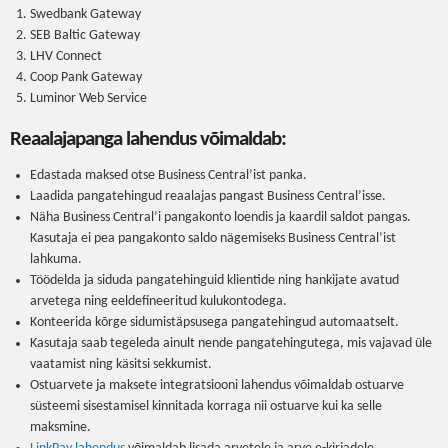
Swedbank Gateway
SEB Baltic Gateway
LHV Connect
Coop Pank Gateway
Luminor Web Service
Reaalajapanga lahendus võimaldab:
Edastada maksed otse Business Central’ist panka.
Laadida pangatehingud reaalajas pangast Business Central’isse.
Näha Business Central’i pangakonto loendis ja kaardil saldot pangas.
Kasutaja ei pea pangakonto saldo nägemiseks Business Central’ist
lahkuma.
Töödelda ja siduda pangatehinguid klientide ning hankijate avatud
arvetega ning eeldefineeritud kulukontodega.
Konteerida kõrge sidumistäpsusega pangatehingud automaatselt.
Kasutaja saab tegeleda ainult nende pangatehingutega, mis vajavad üle
vaatamist ning käsitsi sekkumist.
Ostuarvete ja maksete integratsiooni lahendus võimaldab ostuarve
süsteemi sisestamisel kinnitada korraga nii ostuarve kui ka selle
maksmine.