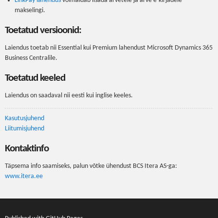
LinkPay lahendus
võimaldab lisada arvetele ja arve e-kirjadele
makselingi.
Toetatud versioonid:
Laiendus toetab nii Essential kui Premium lahendust Microsoft Dynamics 365
Business Centralile.
Toetatud keeled
Laiendus on saadaval nii eesti kui inglise keeles.
Kasutusjuhend
Liitumisjuhend
Kontaktinfo
Täpsema info saamiseks, palun võtke ühendust BCS Itera AS-ga:
www.itera.ee