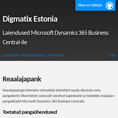
View on GitHub
Digmatix Estonia
Laiendused Microsoft Dynamics 365 Business
Central-ile
Laiendused
| Kasutajajuhend
| Mis on uut
eng
Reaalajapank
Reaalajapanga lahendus võimaldab ettevõttel saada ülevaate oma
pangakonto liikumistest vastavalt soovitud sagedusele ja töödelda reaalajas
pangakirjeid Microsoft Dynamics 365 Business Centralis.
Toetatud pangaühendused